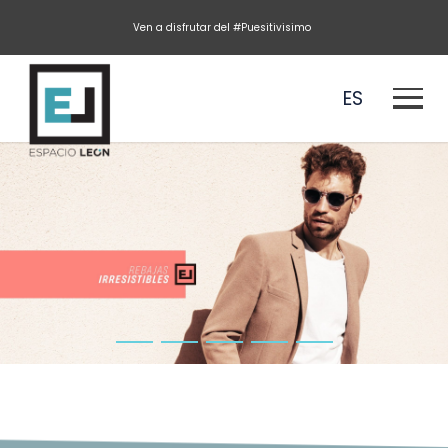
Ven a disfrutar del #Puesitivisimo
ES
EN