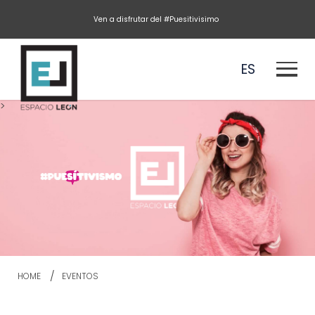
Ven a disfrutar del #Puesitivisimo
ES
>
EN
HOME
EVENTOS